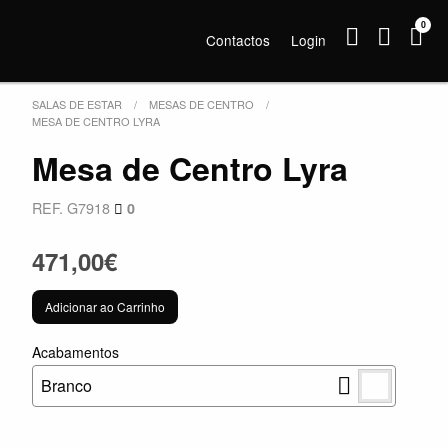
0
Contactos
Login
SALAS DE ESTAR
MESAS DE CENTRO
MESA DE CENTRO LYRA
Mesa de Centro Lyra
REF. G7918
0
471,00€
Adicionar ao Carrinho
Acabamentos
Branco