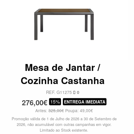
Mesa de Jantar /
Cozinha Castanha
REF. G11275
0
276,00€
15%
ENTREGA IMEDIATA
Antes:
325,00€
Poupa: 49,00€
Promoção válida de 1 de Julho de 2026 a 30 de Setembro de
2026, não acumulável com outras campanhas em vigor.
Limitado ao Stock existente.