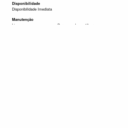
Disponibilidade
Disponibilidade Imediata
Manutenção
Limpar com um pano seco. Para manchas, utilizar um pano
húmido e de seguida passar um pano seco.
Produtos em destaque
MESAS DE JANTAR
Promoção válida de 1 de Julho de 2026 a 30 de Setembro de 2026, não
acumulável com outras campanhas em vigor. Limitado ao Stock existente.