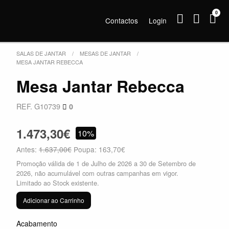
0
Contactos
Login
SALAS DE JANTAR
MESAS DE JANTAR
MESA JANTAR REBECCA
Mesa Jantar Rebecca
REF. G10739
0
1.473,30€
10%
Antes:
1.637,00€
Poupa: 163,70€
Promoção válida de 1 de Julho de 2026 a 30 de Setembro de
2026, não acumulável com outras campanhas em vigor.
Limitado ao Stock existente.
Adicionar ao Carrinho
Acabamento