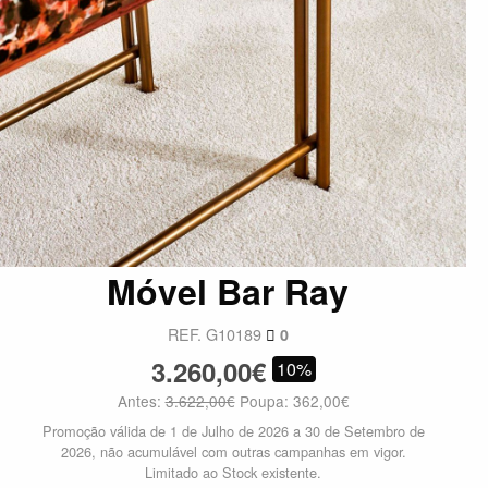
Móvel Bar Ray
REF. G10189
0
3.260,00€
10%
Antes:
3.622,00€
Poupa: 362,00€
Promoção válida de 1 de Julho de 2026 a 30 de Setembro de
2026, não acumulável com outras campanhas em vigor.
Limitado ao Stock existente.