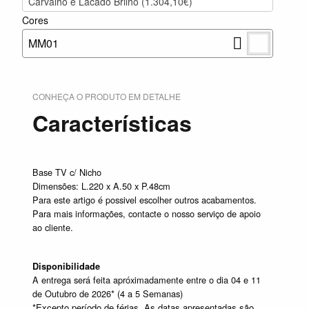
Carvalho e Lacado Brilho (1.304,10€)
Cores
MM01
CONHEÇA O PRODUTO EM DETALHE
Características
Base TV c/ Nicho
Dimensões: L.220 x A.50 x P.48cm
Para este artigo é possivel escolher outros acabamentos.
Para mais informações, contacte o nosso serviço de apoio
ao cliente.
Disponibilidade
A entrega será feita apróximadamente entre o dia 04 e 11
de Outubro de 2026* (4 a 5 Semanas)
*Excepto período de férias. As datas apresentadas são