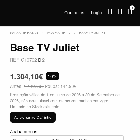
0
Contactos
Login
SALAS DE ESTAR
MÓVEIS DE TV
BASE TV JULIET
Base TV Juliet
REF. G10762
2
1.304,10€
10%
Antes:
1.449,00€
Poupa: 144,90€
Promoção válida de 1 de Julho de 2026 a 30 de Setembro de
2026, não acumulável com outras campanhas em vigor.
Limitado ao Stock existente.
Adicionar ao Carrinho
Acabamentos