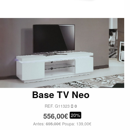
Base TV Neo
REF. G11323
0
556,00€
20%
Antes:
695,00€
Poupa: 139,00€