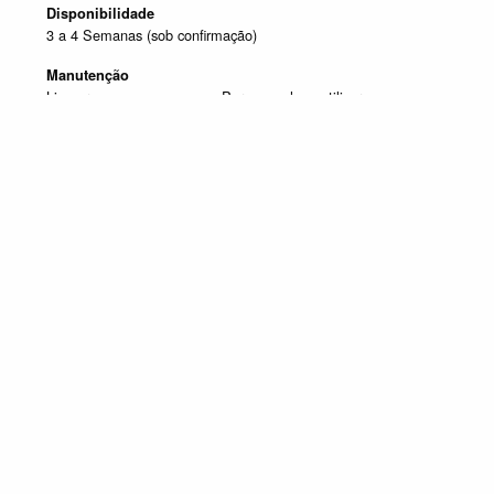
Disponibilidade
3 a 4 Semanas (sob confirmação)
Manutenção
Limpar com um pano seco. Para manchas, utilizar um pano
húmido e de seguida passar um pano seco.
Produtos em destaque
MÓVEIS DE TV
Promoção válida de 1 de Julho de 2026 a 30 de Setembro de 2026, não
acumulável com outras campanhas em vigor. Limitado ao Stock existente.