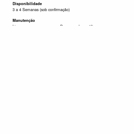
Disponibilidade
3 a 4 Semanas (sob confirmação)
Manutenção
Limpar com um pano seco. Para manchas, utilizar um pano
húmido e de seguida passar um pano seco.
Produtos em destaque
MÓVEIS DE TV
Promoção válida de 1 de Julho de 2026 a 30 de Setembro de 2026, não
acumulável com outras campanhas em vigor. Limitado ao Stock existente.