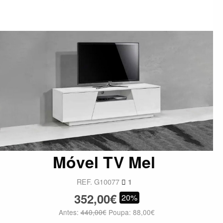
Móvel TV Mel
REF. G10077
1
352,00€
20%
Antes:
440,00€
Poupa: 88,00€