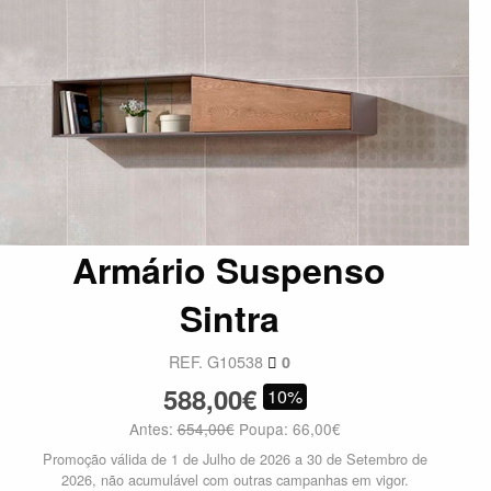
Armário Suspenso
Sintra
REF. G10538
0
588,00€
10%
Antes:
654,00€
Poupa: 66,00€
Promoção válida de 1 de Julho de 2026 a 30 de Setembro de
2026, não acumulável com outras campanhas em vigor.