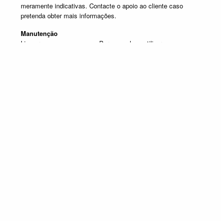
meramente indicativas. Contacte o apoio ao cliente caso
pretenda obter mais informações.
Manutenção
Limpar com um pano seco. Para manchas, utilizar um pano
húmido e de seguida passar um pano seco.
Produtos em destaque
PRATELEIRAS E ALÇADOS
Promoção válida de 1 de Julho de 2026 a 30 de Setembro de 2026, não
acumulável com outras campanhas em vigor. Limitado ao Stock existente.