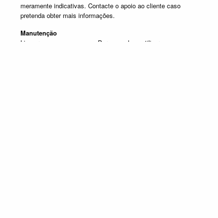
meramente indicativas. Contacte o apoio ao cliente caso
pretenda obter mais informações.
Manutenção
Limpar com um pano seco. Para manchas, utilizar um pano
húmido e de seguida passar um pano seco.
Produtos em destaque
QUARTOS COMPLETOS
Promoção válida de 1 de Julho de 2026 a 30 de Setembro de 2026, não
acumulável com outras campanhas em vigor. Limitado ao Stock existente.