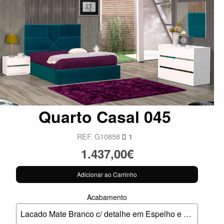
Quarto Casal 045
REF. G10858
1
1.437,00€
Adicionar ao Carrinho
Acabamento
Lacado Mate Branco c/ detalhe em Espelho e Estofo Azul Petróleo