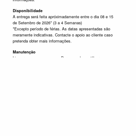
Disponibilidade
A entrega será feita apróximadamente entre o dia 08 e 15
de Setembro de 2026* (3 a 4 Semanas)
*Excepto período de férias. As datas apresentadas são
meramente indicativas. Contacte o apoio ao cliente caso
pretenda obter mais informações.
Manutenção
Limpar com um pano seco. Para manchas, utilizar um pano
húmido e de seguida passar um pano seco.
SELECIONE UM OU MAIS PRODUTOS DESTA COMPOSIÇÃO
Composição