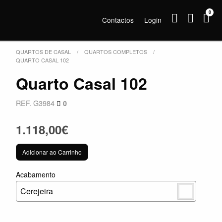
0
Contactos
Login
QUARTOS DE CASAL
QUARTOS COMPLETOS
QUARTO CASAL 102
Quarto Casal 102
REF. G3984
0
1.118,00€
Adicionar ao Carrinho
Acabamento
Cerejeira