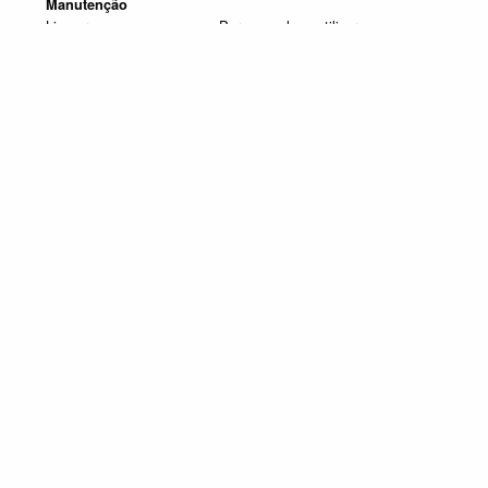
Manutenção
Limpar com um pano seco. Para manchas, utilizar um pano
húmido e de seguida passar um pano seco.
SELECIONE UM OU MAIS PRODUTOS DESTA COMPOSIÇÃO
Composição