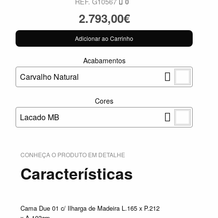
REF. G10567
0
2.793,00€
Adicionar ao Carrinho
Acabamentos
Carvalho Natural
Cores
Lacado MB
CONHEÇA O PRODUTO EM DETALHE
Características
Cama Due 01 c/ Ilharga de Madeira L.165 x P.212
x A.103cm