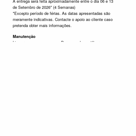
A entrega será feita apróximadamente entre o dia 06 e 13
de Setembro de 2026* (4 Semanas)
*Excepto período de férias. As datas apresentadas são
meramente indicativas. Contacte o apoio ao cliente caso
pretenda obter mais informações.
Manutenção
Limpar com um pano seco. Para manchas, utilizar um pano
húmido e de seguida passar um pano seco.
SELECIONE UM OU MAIS PRODUTOS DESTA COMPOSIÇÃO
Composição