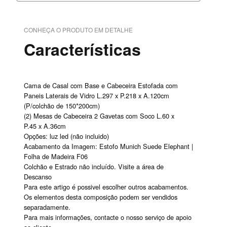
CONHEÇA O PRODUTO EM DETALHE
Características
Cama de Casal com Base e Cabeceira Estofada com
Paneis Laterais de Vidro L.297 x P.218 x A.120cm
(P/colchão de 150*200cm)
(2) Mesas de Cabeceira 2 Gavetas com Soco L.60 x
P.45 x A.36cm
Opções: luz led (não incluido)
Acabamento da Imagem: Estofo Munich Suede Elephant |
Folha de Madeira F06
Colchão e Estrado não incluído. Visite a área de
Descanso
Para este artigo é possivel escolher outros acabamentos.
Os elementos desta composição podem ser vendidos
separadamente.
Para mais informações, contacte o nosso serviço de apoio