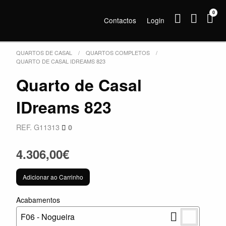
0
Contactos
Login
QUARTOS DE CASAL
QUARTOS COMPLETOS
QUARTO DE CASAL IDREAMS 823
Quarto de Casal
IDreams 823
REF. G11313
0
4.306,00€
Adicionar ao Carrinho
Acabamentos
F06 - Nogueira