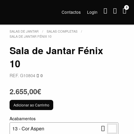
0
Contactos
Login
SALAS DE JANTAR
SALAS COMPLETAS
SALA DE JANTAR FÉNIX 10
Sala de Jantar Fénix
10
REF. G10804
0
2.655,00€
Adicionar ao Carrinho
Acabamentos
13 - Cor Aspen