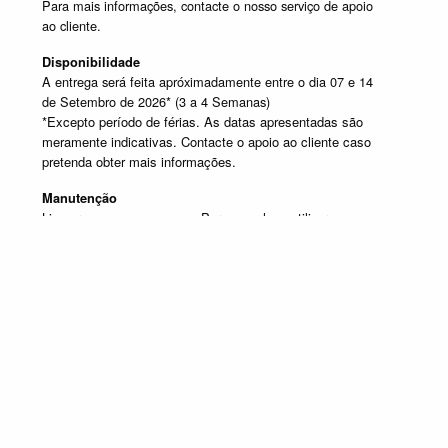
Para mais informações, contacte o nosso serviço de apoio
ao cliente.
Disponibilidade
A entrega será feita apróximadamente entre o dia 07 e 14
de Setembro de 2026* (3 a 4 Semanas)
*Excepto período de férias. As datas apresentadas são
meramente indicativas. Contacte o apoio ao cliente caso
pretenda obter mais informações.
Manutenção
Limpar com um pano seco. Para manchas, utilizar um pano
húmido e de seguida passar um pano seco.
SELECIONE UM OU MAIS PRODUTOS DESTA COMPOSIÇÃO