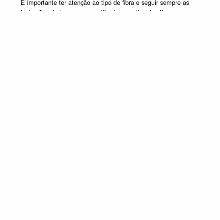
É importante ter atenção ao tipo de fibra e seguir sempre as
instruções de lavagem especificadas na etiqueta. Caso
tenha dúvida contacte o apoio ao cliente.
SELECIONE UM OU MAIS PRODUTOS DESTA COMPOSIÇÃO
Composição