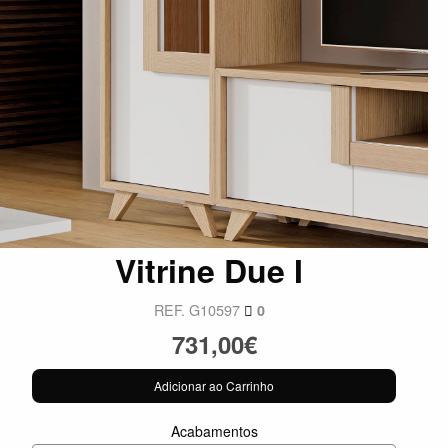
Vitrine Due I
REF. G10597
0
731,00€
Adicionar ao Carrinho
Acabamentos