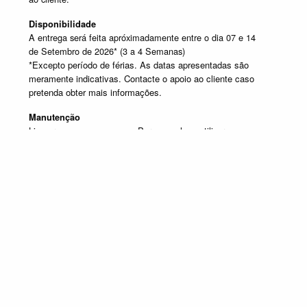
Disponibilidade
A entrega será feita apróximadamente entre o dia 07 e 14
de Setembro de 2026* (3 a 4 Semanas)
*Excepto período de férias. As datas apresentadas são
meramente indicativas. Contacte o apoio ao cliente caso
pretenda obter mais informações.
Manutenção
Limpar com um pano seco. Para manchas, utilizar um pano
húmido e de seguida passar um pano seco.
SELECIONE UM OU MAIS PRODUTOS DESTA COMPOSIÇÃO
Composição