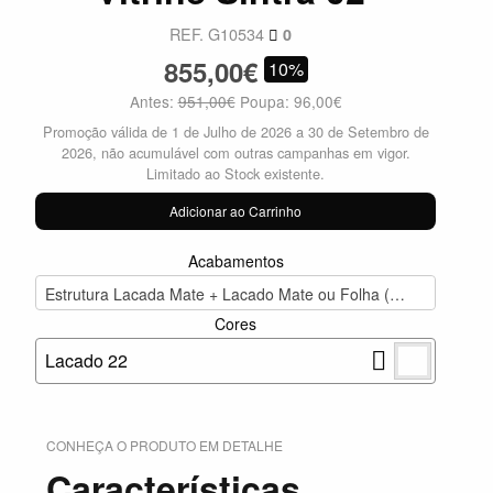
REF. G10534
0
855,00€
10%
Antes:
951,00€
Poupa: 96,00€
Promoção válida de 1 de Julho de 2026 a 30 de Setembro de
2026, não acumulável com outras campanhas em vigor.
Limitado ao Stock existente.
Adicionar ao Carrinho
Acabamentos
Estrutura Lacada Mate + Lacado Mate ou Folha (855,00€)
Cores
Lacado 22
CONHEÇA O PRODUTO EM DETALHE
Características