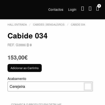
0
Contactos
Login
HALL ENTRADA
CABIDES | BENGALEIROS
CABIDE 034
Cabide 034
REF. G3886
0
153,00€
Adicionar ao Carrinho
Acabamento
Cerejeira
CONHEÇA O PRODUTO EM DETALHE