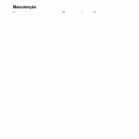
Manutenção
Limpar com um pano seco. Para manchas, utilizar um pano
húmido e de seguida passar um pano seco.
Produtos em destaque
CADEIRAS JARDIM