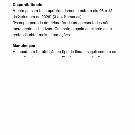
Disponibilidade
A entrega será feita apróximadamente entre o dia 06 e 13
de Setembro de 2026* (3 a 4 Semanas)
*Excepto período de férias. As datas apresentadas são
meramente indicativas. Contacte o apoio ao cliente caso
pretenda obter mais informações.
Manutenção
É importante ter atenção ao tipo de fibra e seguir sempre as
instruções de lavagem especificadas na etiqueta. Caso
tenha dúvida contacte o apoio ao cliente.
SELECIONE UM OU MAIS PRODUTOS DESTA COMPOSIÇÃO
Composição