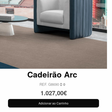
Cadeirão Arc
REF. G8690
0
1.027,00€
Adicionar ao Carrinho