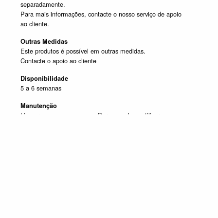
separadamente.
Para mais informações, contacte o nosso serviço de apoio
ao cliente.
Outras Medidas
Este produtos é possível em outras medidas.
Contacte o apoio ao cliente
Disponibilidade
5 a 6 semanas
Manutenção
Limpar com um pano seco. Para manchas, utilizar um pano
húmido e de seguida passar um pano seco.