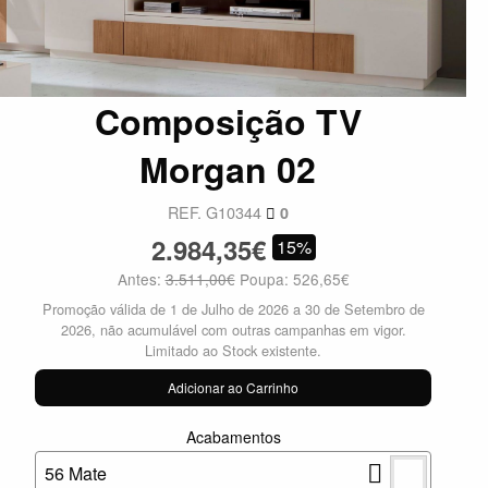
Composição TV
Morgan 02
REF. G10344
0
2.984,35€
15%
Antes:
3.511,00€
Poupa: 526,65€
Promoção válida de 1 de Julho de 2026 a 30 de Setembro de
2026, não acumulável com outras campanhas em vigor.
Limitado ao Stock existente.
Adicionar ao Carrinho
Acabamentos
56 Mate