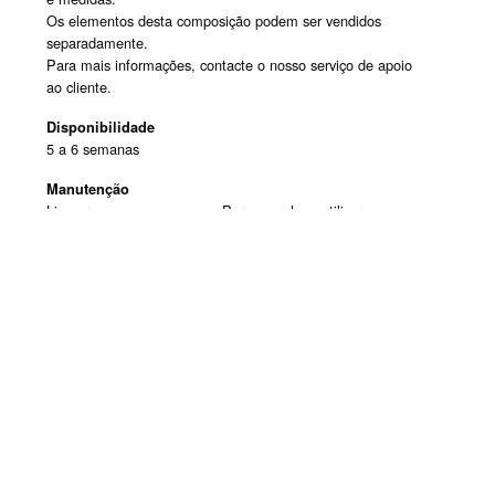
Os elementos desta composição podem ser vendidos
separadamente.
Para mais informações, contacte o nosso serviço de apoio
ao cliente.
Disponibilidade
5 a 6 semanas
Manutenção
Limpar com um pano seco. Para manchas, utilizar um pano
húmido e de seguida passar um pano seco.
SELECIONE UM OU MAIS PRODUTOS DESTA COMPOSIÇÃO
Composição