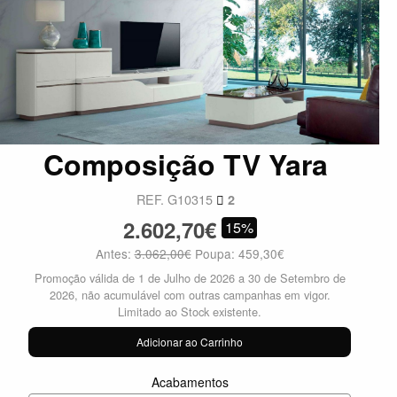
Composição TV Yara
REF. G10315
2
2.602,70€
15%
Antes:
3.062,00€
Poupa: 459,30€
Promoção válida de 1 de Julho de 2026 a 30 de Setembro de
2026, não acumulável com outras campanhas em vigor.
Limitado ao Stock existente.
Adicionar ao Carrinho
Acabamentos