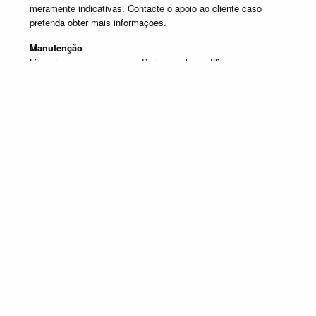
meramente indicativas. Contacte o apoio ao cliente caso
pretenda obter mais informações.
Manutenção
Limpar com um pano seco. Para manchas, utilizar um pano
húmido e de seguida passar um pano seco.
Produtos em destaque
LIVREIROS
Promoção válida de 1 de Julho de 2026 a 30 de Setembro de 2026, não
acumulável com outras campanhas em vigor. Limitado ao Stock existente.