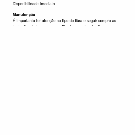
Disponibilidade Imediata
Manutenção
É importante ter atenção ao tipo de fibra e seguir sempre as
instruções de lavagem especificadas na etiqueta. Caso
tenha dúvida contacte o apoio ao cliente.
Produtos em destaque
MESAS DE APOIO
Promoção válida de 1 de Julho de 2026 a 30 de Setembro de 2026, não
acumulável com outras campanhas em vigor. Limitado ao Stock existente.