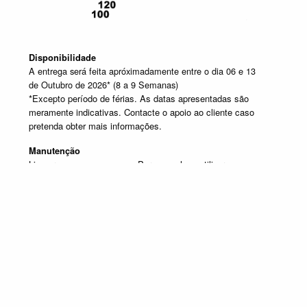
Disponibilidade
A entrega será feita apróximadamente entre o dia 06 e 13
de Outubro de 2026* (8 a 9 Semanas)
*Excepto período de férias. As datas apresentadas são
meramente indicativas. Contacte o apoio ao cliente caso
pretenda obter mais informações.
Manutenção
Limpar com um pano seco. Para manchas, utilizar um pano
húmido e de seguida passar um pano seco.