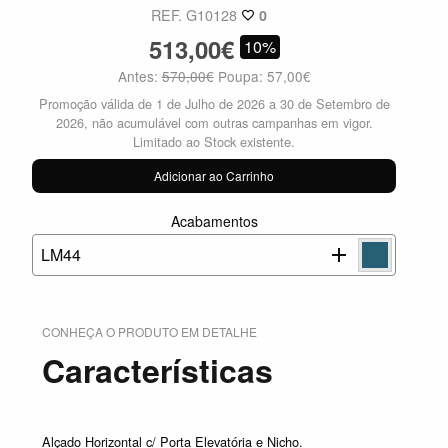
REF. G10128
0
513,00€
10%
Antes:
570,00€
Poupa: 57,00€
Promoção válida de 1 de Julho de 2026 a 30 de Setembro de
2026, não acumulável com outras campanhas em vigor.
Limitado ao Stock existente.
Adicionar ao Carrinho
Acabamentos
LM44
CONHEÇA O PRODUTO EM DETALHE
Características
Alçado Horizontal c/ Porta Elevatória e Nicho.