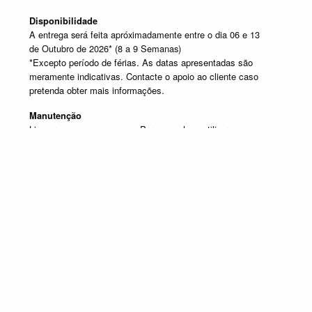
Disponibilidade
A entrega será feita apróximadamente entre o dia 06 e 13
de Outubro de 2026* (8 a 9 Semanas)
*Excepto período de férias. As datas apresentadas são
meramente indicativas. Contacte o apoio ao cliente caso
pretenda obter mais informações.
Manutenção
Limpar com um pano seco. Para manchas, utilizar um pano
húmido e de seguida passar um pano seco.
SELECIONE UM OU MAIS PRODUTOS DESTA COMPOSIÇÃO
Composição