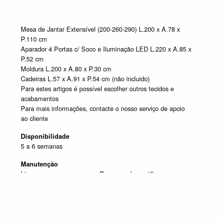
Mesa de Jantar Extensível (200-260-290) L.200 x A.78 x
P.110 cm
Aparador 4 Portas c/ Soco e Iluminação LED L.220 x A.85 x
P.52 cm
Moldura L.200 x A.80 x P.30 cm
Cadeiras L.57 x A.91 x P.54 cm (não incluido)
Para estes artigos é possível escolher outros tecidos e
acabamentos
Para mais informações, contacte o nosso serviço de apoio
ao cliente
Disponibilidade
5 a 6 semanas
Manutenção
Limpar com um pano seco. Para manchas, utilizar um pano
húmido e de seguida passar um pano seco.