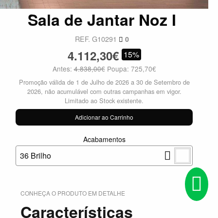
Sala de Jantar Noz I
REF. G10291
0
4.112,30€
15%
Antes:
4.838,00€
Poupa: 725,70€
Promoção válida de 1 de Julho de 2026 a 30 de Setembro de
2026, não acumulável com outras campanhas em vigor.
Limitado ao Stock existente.
Adicionar ao Carrinho
Acabamentos
36 Brilho
CONHEÇA O PRODUTO EM DETALHE
Características